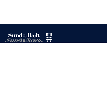
Gå til startsiden
Om os
Privatlivspolitik
Cookiepolitik
Tilgængelighed