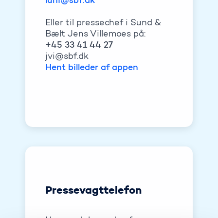
luhi@sbf.dk
Eller til pressechef i Sund &
Bælt Jens Villemoes på:
+45 33 41 44 27
jvi@sbf.dk
Hent billeder af appen
Pressevagttelefon