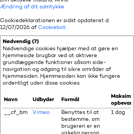
Din aktuelle tilstand: Afvis.
Ændring af dit samtykke
Cookiedeklarationen er sidst opdateret d.
12/07/2026 af
Cookiebot
:
Nødvendig (7)
Nødvendige cookies hjælper med at gøre en
hjemmeside brugbar ved at aktivere
grundlæggende funktioner såsom side-
navigation og adgang til sikre områder af
hjemmesiden. Hjemmesiden kan ikke fungere
ordentligt uden disse cookies.
Maksima
Navn
Udbyder
Formål
opbevari
__cf_bm
Vimeo
Benyttes til at
1 dag
bestemme, om
brugeren er en
virkelig person