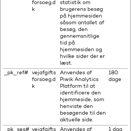
forsoeg.d
statistik om
k
brugerens besøg
på hjemmesiden
såsom antallet af
besøg, den
gennemsnitlige
tid på
hjemmesiden og
hvilke sider der er
læst.
_pk_ref#
vejafgifts
Anvendes af
180
forsoeg.d
Piwik Analytics
dage
k
Platform til at
identificere den
hjemmeside, som
henviste den
besøgende til den
aktuelle side.
_pk_ses#
vejafgifts
Anvendes af
1 dag