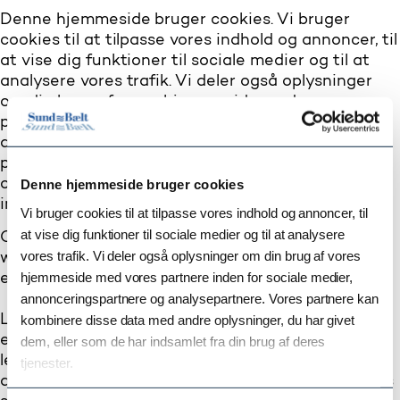
Denne hjemmeside bruger cookies. Vi bruger
cookies til at tilpasse vores indhold og annoncer, til
at vise dig funktioner til sociale medier og til at
analysere vores trafik. Vi deler også oplysninger
om din brug af vores hjemmeside med vores
partnere inden for sociale medier,
annonceringspartnere og analysepartnere. Vores
partnere kan kombinere disse data med andre
Denne hjemmeside bruger cookies
oplysninger, du har givet dem, eller som de har
indsamlet fra din brug af deres tjenester.
Vi bruger cookies til at tilpasse vores indhold og annoncer, til
at vise dig funktioner til sociale medier og til at analysere
Cookies er små tekstfiler, som kan bruges af
vores trafik. Vi deler også oplysninger om din brug af vores
websteder til at gøre en brugers oplevelse mere
hjemmeside med vores partnere inden for sociale medier,
effektiv.
annonceringspartnere og analysepartnere. Vores partnere kan
kombinere disse data med andre oplysninger, du har givet
Loven fastslår, at vi kan gemme cookies på din
enhed, hvis de er strengt nødvendige for at sikre
dem, eller som de har indsamlet fra din brug af deres
leveringen af den tjeneste, du udtrykkeligt har
tjenester.
anmodet om at bruge. For alle andre typer cookies