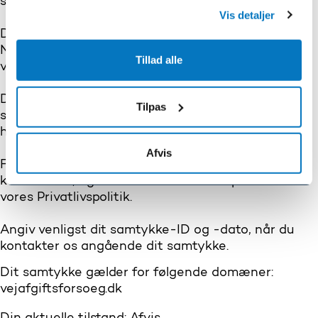
skal vi indhente dit samtykke.
Vis detaljer
Dette websted bruger forskellige typer af cookies.
Nogle cookies sættes af tredjeparts tjenester, der
Tillad alle
vises på vores sider.
Du kan til enhver tid ændre eller tilbagetrække dit
Tilpas
samtykke fra Cookiedeklarationen på vores
hjemmeside.
Afvis
Få mere at vide om, hvem vi er, hvordan du kan
kontakte os, og hvordan vi behandler persondata i
vores Privatlivspolitik.
Angiv venligst dit samtykke-ID og -dato, når du
kontakter os angående dit samtykke.
Dit samtykke gælder for følgende domæner:
vejafgiftsforsoeg.dk