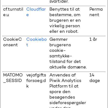
svartider.
cf.turnstil
Cloudflar
Benyttes til at
Perma
e.u
e
bestemme, om
nent
brugeren er en
virkelig person
eller en robot.
CookieC
Cookiebo
Gemmer
1 år
onsent
t
brugerens
cookie-
samtykke-
tilstand for det
aktuelle domæne.
MATOMO
vejafgifts
Anvendes af
14
_SESSID
forsoeg.d
Piwik Analytics
dage
k
Platform til at
spore den
besøgendes
sideforespørgsler