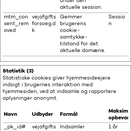
under den
aktuelle session.
mtm_con
vejafgifts
Gemmer
Sessio
sent_rem
forsoeg.d
brugerens
n
oved
k
cookie-
samtykke-
tilstand for det
aktuelle domæne.
Statistik (3)
Statistiske cookies giver hjemmesideejere
indsigt i brugernes interaktion med
hjemmesiden, ved at indsamle og rapportere
oplysninger anonymt.
Maksima
Navn
Udbyder
Formål
opbevari
_pk_id#
vejafgifts
Indsamler
1 år