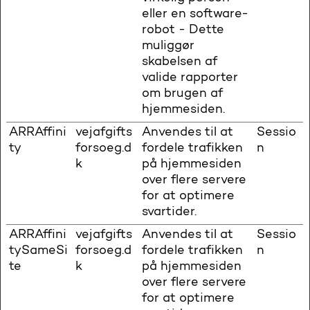
eller en software-
robot - Dette
muliggør
skabelsen af
valide rapporter
om brugen af
hjemmesiden.
ARRAffini
vejafgifts
Anvendes til at
Sessio
ty
forsoeg.d
fordele trafikken
n
k
på hjemmesiden
over flere servere
for at optimere
svartider.
ARRAffini
vejafgifts
Anvendes til at
Sessio
tySameSi
forsoeg.d
fordele trafikken
n
te
k
på hjemmesiden
over flere servere
for at optimere